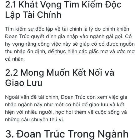
2.1 Khát Vọng Tìm Kiếm Độc
Lập Tài Chính
Tìm kiếm sự độc lập về tài chính là lý do chính khiến
Đoan Trúc quyết định gia nhập vào ngành gái gọi. Cô
hy vọng rằng công việc này sẽ giúp cô có được nguồn
thu nhập ổn định, để thực hiện các giấc mơ và ước mơ
cá nhân.
2.2 Mong Muốn Kết Nối và
Giao Lưu
Ngoài vấn đề tài chính, Đoan Trúc còn xem việc gia
nhập ngành này như một cơ hội để giao lưu và kết
hiện với nhiều người, học hỏi thêm về cuộc sống và
những câu chuyện thú vị.
3. Đoan Trúc Trong Ngành