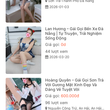
Sơn Trà-Thành Phố Đà Nẵng
2026-01-03
Lan Hương – Gái Gọi Bến Xe Đà
Nẵng | Tự Truyện, Trải Nghiệm
Sống Động
Giá gọi:
0d
44 lượt xem
2026-03-20
Hoàng Quyên – Gái Gọi Sơn Trà
Với Gương Mặt Xinh Đẹp Và
Dáng Vẻ Tuyệt Vời
Giá gọi:
600.000đ
96 lượt xem
Nguyễn Công Trứ, An Hải, An Hải Bắc, Sơn Trà, Đà Nẵng,