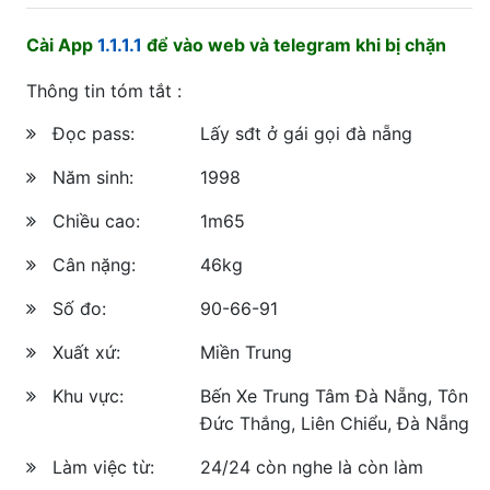
Cài App
1.1.1.1
để vào web và telegram khi bị chặn
Thông tin tóm tắt :
Đọc pass:
Lấy sđt ở gái gọi đà nẵng
Năm sinh:
1998
Chiều cao:
1m65
Cân nặng:
46kg
Số đo:
90-66-91
Xuất xứ:
Miền Trung
Khu vực:
Bến Xe Trung Tâm Đà Nẵng, Tôn
Đức Thắng, Liên Chiểu, Đà Nẵng
Làm việc từ:
24/24 còn nghe là còn làm