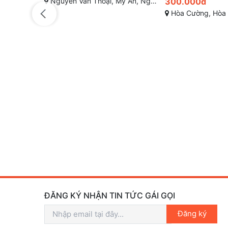
h Sơn, Đà Nẵng
300.000đ
Hòa Cường, Hòa Cường Bắc, Hải Châu, Đà Nẵng
500.000đ
Bến Xe Đà Nẵng, Liên C
ĐĂNG KÝ NHẬN TIN TỨC GÁI GỌI
Đăng ký