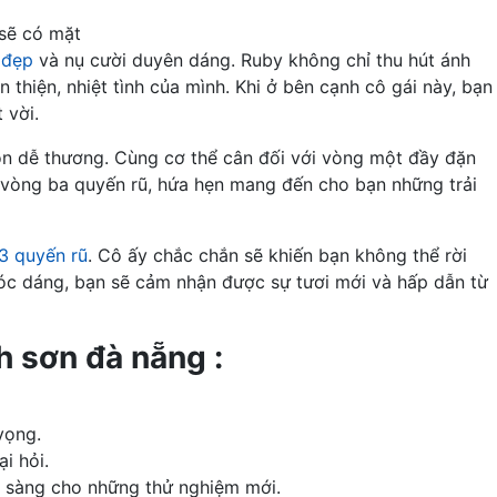
 sẽ có mặt
 đẹp
và nụ cười duyên dáng. Ruby không chỉ thu hút ánh
n thiện, nhiệt tình của mình. Khi ở bên cạnh cô gái này, bạn
 vời.
òn dễ thương. Cùng cơ thể cân đối với vòng một đầy đặn
 vòng ba quyến rũ, hứa hẹn mang đến cho bạn những trải
3 quyến rũ
. Cô ấy chắc chắn sẽ khiến bạn không thể rời
vóc dáng, bạn sẽ cảm nhận được sự tươi mới và hấp dẫn từ
h sơn đà nẵng :
vọng.
i hỏi.
n sàng cho những thử nghiệm mới.