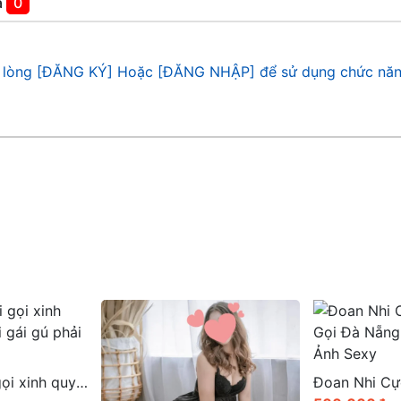
á
0
 lòng [ĐĂNG KÝ] Hoặc [ĐĂNG NHẬP] để sử dụng chức năn
Đoan Nhi Cực Phẩm Gái Gọi Đà Nẵng Có Video Và Ảnh Sexy