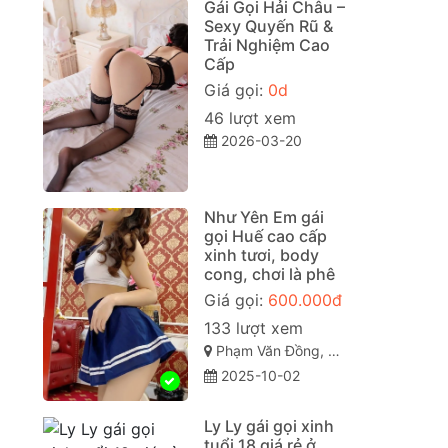
Gái Gọi Hải Châu –
Sexy Quyến Rũ &
Trải Nghiệm Cao
Cấp
Giá gọi:
0d
46 lượt xem
2026-03-20
Như Yên Em gái
gọi Huế cao cấp
xinh tươi, body
cong, chơi là phê
Giá gọi:
600.000đ
133 lượt xem
Phạm Văn Đồng, Vỹ Dạ, Huế, Thừa Thiên Huế
2025-10-02
Ly Ly gái gọi xinh
tuổi 18 giá rẻ ở