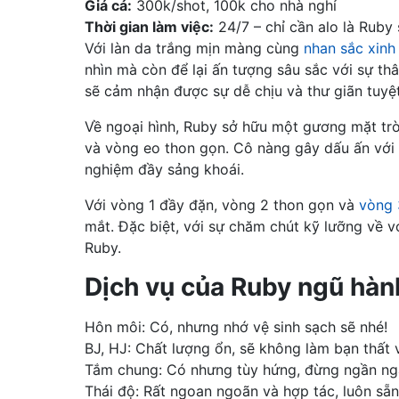
Giá cả:
300k/shot, 100k cho nhà nghỉ
Thời gian làm việc:
24/7 – chỉ cần alo là Ruby
Với làn da trắng mịn màng cùng
nhan sắc xinh
nhìn mà còn để lại ấn tượng sâu sắc với sự thâ
sẽ cảm nhận được sự dễ chịu và thư giãn tuyệt
Về ngoại hình, Ruby sở hữu một gương mặt tr
và vòng eo thon gọn. Cô nàng gây dấu ấn với
nghiệm đầy sảng khoái.
Với vòng 1 đầy đặn, vòng 2 thon gọn và
vòng 
mắt. Đặc biệt, với sự chăm chút kỹ lưỡng về 
Ruby.
Dịch vụ của Ruby ngũ hàn
Hôn môi: Có, nhưng nhớ vệ sinh sạch sẽ nhé!
BJ, HJ: Chất lượng ổn, sẽ không làm bạn thất 
Tắm chung: Có nhưng tùy hứng, đừng ngần ngạ
Thái độ: Rất ngoan ngoãn và hợp tác, luôn sẵ