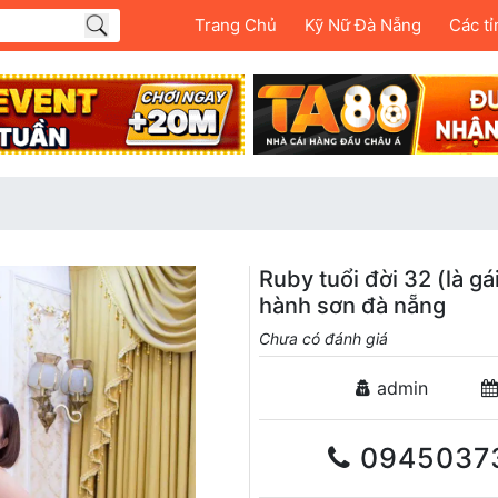
Trang Chủ
Kỹ Nữ Đà Nẵng
Các tỉ
Ruby tuổi đời 32 (là g
hành sơn đà nẵng
Chưa có đánh giá
admin
0945037