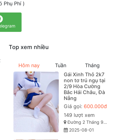
 Phụ Phí )
elegram
Top xem nhiều
ể
Hôm nay
Tuần
Tháng
Gái Xinh Thỏ 2k7
non tơ trú ngụ tại
2/9 Hòa Cường
Bắc Hải Châu, Đà
Nẵng
Giá gọi:
600.000đ
149 lượt xem
Đường 2 Tháng 9,Hòa Cường Bắc, Hải Châu, Đà Nẵng
2025-08-01