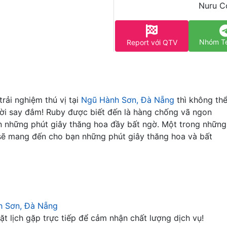
Nuru Có
Nhóm T
Report với QTV
rải nghiệm thú vị tại
Ngũ Hành Sơn, Đà Nẵng
thì không th
ười say đắm! Ruby được biết đến là hàng chống vã ngon
n những phút giây thăng hoa đầy bất ngờ. Một trong những
 sẽ mang đến cho bạn những phút giây thăng hoa và bất
:
h Sơn, Đà Nẵng
t lịch gặp trực tiếp để cảm nhận chất lượng dịch vụ!