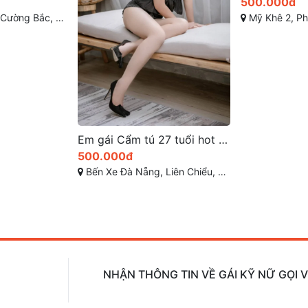
500.000đ
Mỹ Khê 2, Phước Mỹ, Sơn Trà, Đà Nẵng
Em gái Cẩm tú 27 tuổi hot nhất khu vực bến xe đà nẵng, gọi em liền để thưởng thức
650.001đ
hiểu, TP Đà Nẵng
Hà Bổng, Phước 
NHẬN THÔNG TIN VỀ GÁI KỸ NỮ GỌI 