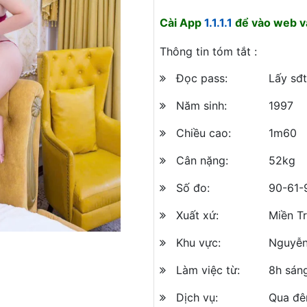
Cài App
1.1.1.1
để vào web và
Thông tin tóm tắt :
Đọc pass:
Lấy sđt
Năm sinh:
1997
Chiều cao:
1m60
Cân nặng:
52kg
Số đo:
90-61-
Xuất xứ:
Miền T
Khu vực:
Nguyễn
Làm việc từ:
8h sán
Dịch vụ:
Qua đê