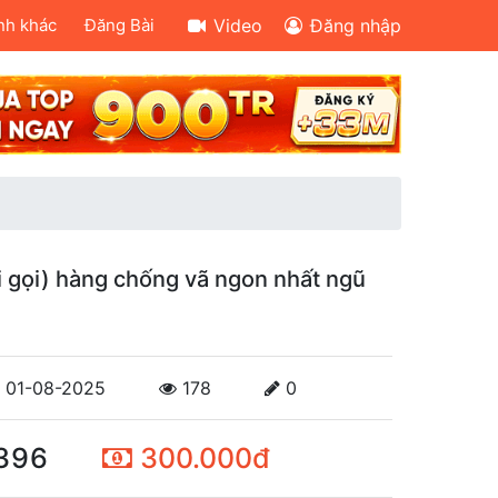
nh khác
Đăng Bài
Video
Đăng nhập
ái gọi) hàng chống vã ngon nhất ngũ
01-08-2025
178
0
396
300.000đ