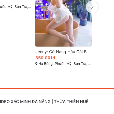
Jenny: Cô Nàng Hầu Gái Bé Bỏng Dễ Thương
Gái gọi Nguyễn Tất Thành Thanh Khê Đà Nẵng Năm 2026
600.000đ
600.000
Mỹ, Sơn Trà, Đà Nẵng
Nguyễn Tất Thành - Thanh Khê - Đà Nẵng
Đường 2/9, Hòa Cườn
VIDEO XÁC MINH ĐÀ NẴNG | THỪA THIÊN HUẾ