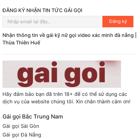
ĐĂNG KÝ NHẬN TIN TỨC GÁI GỌI
Đăng ký
Nhận thông tin về gái kỹ nữ gọi video xác minh đà nẵng |
Thừa Thiên Huế
Hãy đảm bảo bạn đã trên 18+ để có thể sử dụng các
dịch vụ của website chúng tôi. Xin chân thành cảm ơn!
Gái gọi Bắc Trung Nam
Gái gọi Sài Gòn
Gái gọi Đà Nẵng