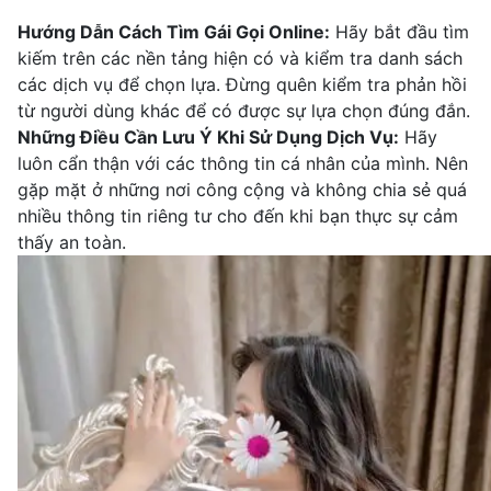
Hướng Dẫn Cách Tìm Gái Gọi Online:
Hãy bắt đầu tìm
kiếm trên các nền tảng hiện có và kiểm tra danh sách
các dịch vụ để chọn lựa. Đừng quên kiểm tra phản hồi
từ người dùng khác để có được sự lựa chọn đúng đắn.
Những Điều Cần Lưu Ý Khi Sử Dụng Dịch Vụ:
Hãy
luôn cẩn thận với các thông tin cá nhân của mình. Nên
gặp mặt ở những nơi công cộng và không chia sẻ quá
nhiều thông tin riêng tư cho đến khi bạn thực sự cảm
thấy an toàn.