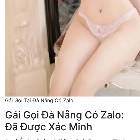
Gái Gọi Tại Đà Nẵng Có Zalo
Gái Gọi Đà Nẵng Có Zalo:
Đã Được Xác Minh