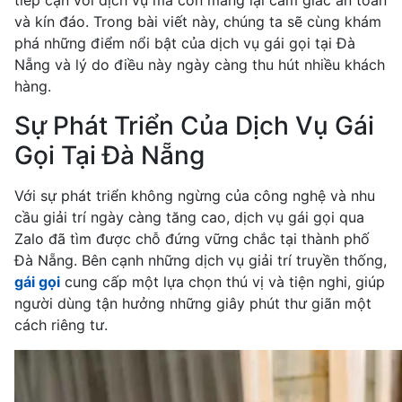
tiếp cận với dịch vụ mà còn mang lại cảm giác an toàn
và kín đáo. Trong bài viết này, chúng ta sẽ cùng khám
phá những điểm nổi bật của dịch vụ gái gọi tại Đà
Nẵng và lý do điều này ngày càng thu hút nhiều khách
hàng.
Sự Phát Triển Của Dịch Vụ Gái
Gọi Tại Đà Nẵng
Với sự phát triển không ngừng của công nghệ và nhu
cầu giải trí ngày càng tăng cao, dịch vụ gái gọi qua
Zalo đã tìm được chỗ đứng vững chắc tại thành phố
Đà Nẵng. Bên cạnh những dịch vụ giải trí truyền thống,
gái gọi
cung cấp một lựa chọn thú vị và tiện nghi, giúp
người dùng tận hưởng những giây phút thư giãn một
cách riêng tư.