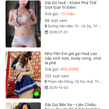
Gái Gú Huế – Khám Phá Thế
Giới Giải Trí Đêm
Giá gọi:
1.5 triệu
98 lượt xem
Đường Hàn Mạc Tử , Vỹ Dạ, TP Huế
2026-01-01
Như Yên Em gái gọi Huế cao
cấp xinh tươi, body cong, chơi
là phê
Giá gọi:
600.000đ
132 lượt xem
Phạm Văn Đồng, Vỹ Dạ, Huế, Thừa Thiên Huế
2025-10-02
Gái Gọi Bến Xe – Liên Chiểu: