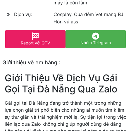
máy là còn làm
Dịch vụ:
Cosplay, Qua đêm Vét máng BJ
Hôn vú ass
Nhóm Telegram
Report với QTV
Giới thiệu về em hàng :
Giới Thiệu Về Dịch Vụ Gái
Gọi Tại Đà Nẵng Qua Zalo
Gái gọi tại Đà Nẵng đang trở thành một trong những
lựa chọn giải trí phổ biến cho những ai muốn tìm kiếm
sự thư giãn và trải nghiệm mới lạ. Sự tiện lợi trong việc
liên lạc qua Zalo không chỉ giúp người dùng dễ dàng