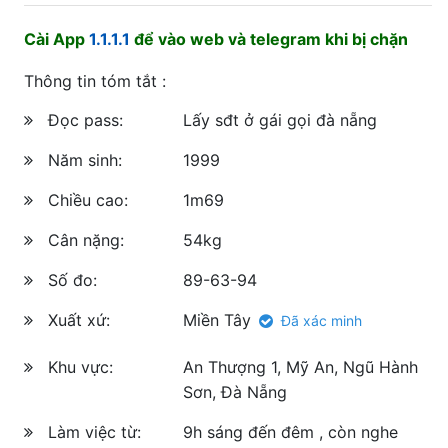
Cài App
1.1.1.1
để vào web và telegram khi bị chặn
Thông tin tóm tắt :
Đọc pass:
Lấy sđt ở gái gọi đà nẵng
Năm sinh:
1999
Chiều cao:
1m69
Cân nặng:
54kg
Số đo:
89-63-94
Xuất xứ:
Miền Tây
Đã xác minh
Khu vực:
An Thượng 1, Mỹ An, Ngũ Hành
Sơn, Đà Nẵng
Làm việc từ:
9h sáng đến đêm , còn nghe