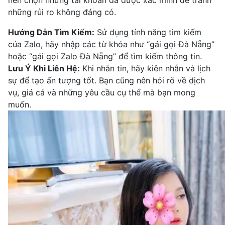
nên chọn những tài khoản đã được xác minh để tránh
những rủi ro không đáng có.
Hướng Dẫn Tìm Kiếm:
Sử dụng tính năng tìm kiếm
của Zalo, hãy nhập các từ khóa như “gái gọi Đà Nẵng”
hoặc “gái gọi Zalo Đà Nẵng” để tìm kiếm thông tin.
Lưu Ý Khi Liên Hệ:
Khi nhắn tin, hãy kiên nhẫn và lịch
sự để tạo ấn tượng tốt. Bạn cũng nên hỏi rõ về dịch
vụ, giá cả và những yêu cầu cụ thể mà bạn mong
muốn.