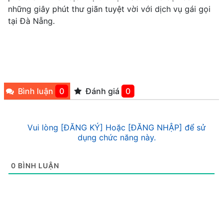
những giây phút thư giãn tuyệt vời với dịch vụ gái gọi
tại Đà Nẵng.
Bình luận
0
Đánh giá
0
Vui lòng [ĐĂNG KÝ] Hoặc [ĐĂNG NHẬP] để sử
dụng chức năng này.
0
BÌNH LUẬN