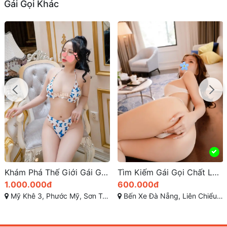
Gái Gọi Khác
Khám Phá Thế Giới Gái Gọi Sinh Viên Tại Đà Nẵng
Tìm Kiếm Gái Gọi Chất Lượng Tại Bến Xe Liên Chiểu Đà Nẵng
1.000.000đ
600.000đ
Mỹ Khê 3, Phước Mỹ, Sơn Trà, Đà Nẵng
Bến Xe Đà Nẵng, Liên Chiểu, TP Đà Nẵng