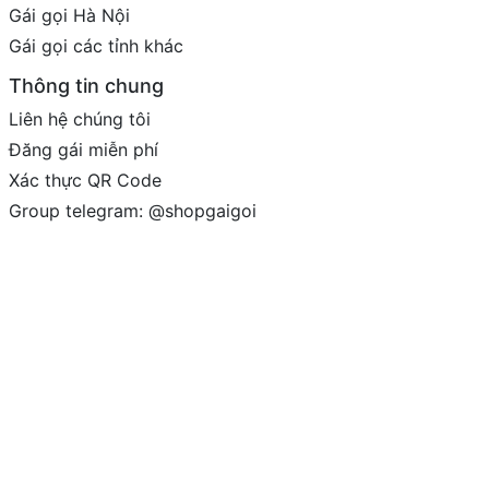
Gái gọi Hà Nội
Gái gọi các tỉnh khác
Thông tin chung
Liên hệ chúng tôi
Đăng gái miễn phí
Xác thực QR Code
Group telegram: @shopgaigoi