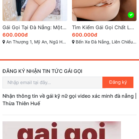
Tìm Kiếm Gái Gọi Chất Lượng Tại Bến Xe Liên Chiểu Đà Nẵng
Bảo Vy 2k4 – Gái gọi Nguyễn Tất Thành xinh đẹp và dịch vụ full
600.000đ
600.000đ
Bến Xe Đà Nẵng, Liên Chiểu, TP Đà Nẵng
Nguyễn Tất Thành, Thanh Khê, Đà Nẵng
ĐĂNG KÝ NHẬN TIN TỨC GÁI GỌI
Đăng ký
Nhận thông tin về gái kỹ nữ gọi video xác minh đà nẵng |
Thừa Thiên Huế