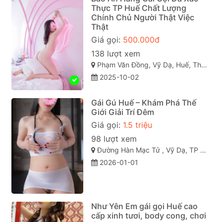
Thực TP Huế Chất Lượng
Chính Chủ Người Thật Việc
Thật
Giá gọi:
500.000đ
138 lượt xem
Phạm Văn Đồng, Vỹ Dạ, Huế, Thừa Thiên Huế
2025-10-02
Gái Gú Huế – Khám Phá Thế
Giới Giải Trí Đêm
Giá gọi:
1.5 triệu
98 lượt xem
Đường Hàn Mạc Tử , Vỹ Dạ, TP Huế
2026-01-01
Như Yên Em gái gọi Huế cao
cấp xinh tươi, body cong, chơi