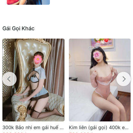
Gái Gọi Khác
Kim liên (gái gọi) 400k em đang ở khu Phan Chu Trinh Huế
Gái Gú Huế – Khám Phá Thế Giới Giải Trí Đêm