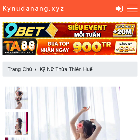
Kynudanang.xyz
Trang Chủ
Kỹ Nữ Thừa Thiên Huế