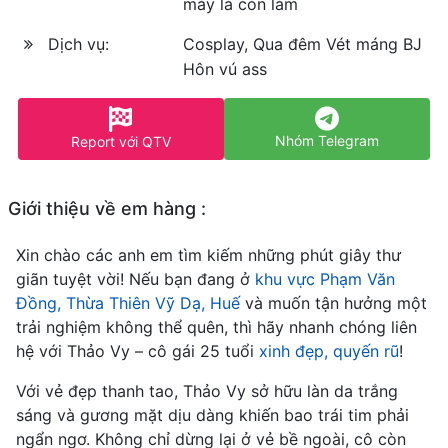
máy là còn làm
Dịch vụ:
Cosplay, Qua đêm Vét máng BJ
Hôn vú ass
Nhóm Telegram
Report với QTV
Giới thiệu về em hàng :
Xin chào các anh em tìm kiếm những phút giây thư
giãn tuyệt vời! Nếu bạn đang ở
khu vực Phạm Văn
Đồng, Thừa Thiên Vỹ Dạ, Huế
và muốn tận hưởng một
trải nghiệm không thể quên, thì hãy nhanh chóng liên
hệ với Thảo Vy – cô gái 25 tuổi
xinh đẹp, quyến rũ
!
Với vẻ đẹp thanh tao, Thảo Vy sở hữu làn da trắng
sáng và gương mặt dịu dàng khiến bao trái tim phải
ngẩn ngơ. Không chỉ dừng lại ở vẻ bề ngoài, cô còn