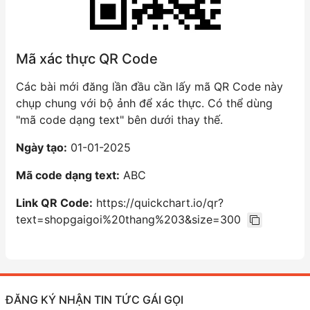
Mã xác thực QR Code
Các bài mới đăng lần đầu cần lấy mã QR Code này
chụp chung với bộ ảnh để xác thực. Có thể dùng
"mã code dạng text" bên dưới thay thế.
Ngày tạo:
01-01-2025
Mã code dạng text:
ABC
Link QR Code:
https://quickchart.io/qr?
text=shopgaigoi%20thang%203&size=300
ĐĂNG KÝ NHẬN TIN TỨC GÁI GỌI