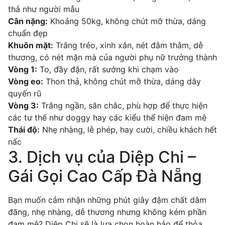
thả như người mẫu
Cân nặng:
Khoảng 50kg, không chút mỡ thừa, dáng
chuẩn đẹp
Khuôn mặt:
Trắng trẻo, xinh xắn, nét đằm thắm, dễ
thương, có nét mặn mà của người phụ nữ trưởng thành
Vòng 1:
To, đầy đặn, rất sướng khi chạm vào
Vòng eo:
Thon thả, không chút mỡ thừa, dáng dây
quyến rũ
Vòng 3:
Trắng ngần, săn chắc, phù hợp để thực hiện
các tư thế như doggy hay các kiểu thể hiện đam mê
Thái độ:
Nhẹ nhàng, lễ phép, hay cười, chiều khách hết
nấc
3. Dịch vụ của Diệp Chi –
Gái Gọi Cao Cấp Đà Nẵng
Bạn muốn cảm nhận những phút giây đậm chất dâm
đãng, nhẹ nhàng, dễ thương nhưng không kém phần
đam mê? Diệp Chi sẽ là lựa chọn hoàn hảo để thỏa