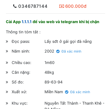
0346787144
600.000đ
Cài App
1.1.1.1
để vào web và telegram khi bị chặn
Thông tin tóm tắt :
Đọc pass:
Lấy sđt ở gái gọi đà nẵng
Năm sinh:
2002
Đã xác minh
Chiều cao:
1m60
Cân nặng:
48kg
Số đo:
89-63-94
Xuất xứ:
Miền Nam
Đã xác minh
Khu vực:
Nguyễn Tất Thành - Thanh Khê -