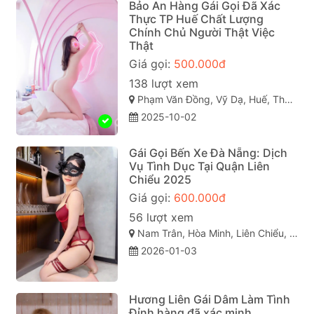
Bảo An Hàng Gái Gọi Đã Xác
Thực TP Huế Chất Lượng
Chính Chủ Người Thật Việc
Thật
Giá gọi:
500.000đ
138 lượt xem
Phạm Văn Đồng, Vỹ Dạ, Huế, Thừa Thiên Huế
2025-10-02
Gái Gọi Bến Xe Đà Nẵng: Dịch
Vụ Tình Dục Tại Quận Liên
Chiểu 2025
Giá gọi:
600.000đ
56 lượt xem
Nam Trân, Hòa Minh, Liên Chiểu, Đà Nẵng
2026-01-03
Hương Liên Gái Dâm Làm Tình
Đỉnh hàng đã xác minh