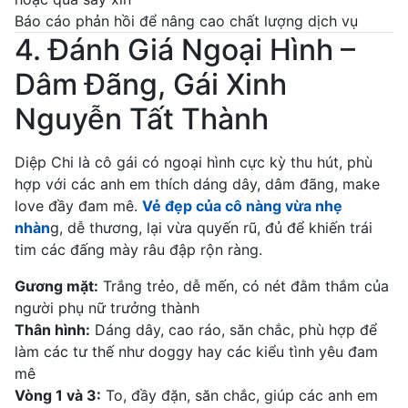
Báo cáo phản hồi để nâng cao chất lượng dịch vụ
4. Đánh Giá Ngoại Hình –
Dâm Đãng, Gái Xinh
Nguyễn Tất Thành
Diệp Chi là cô gái có ngoại hình cực kỳ thu hút, phù
hợp với các anh em thích dáng dây, dâm đãng, make
love đầy đam mê.
Vẻ đẹp của cô nàng vừa nhẹ
nhàn
g, dễ thương, lại vừa quyến rũ, đủ để khiến trái
tim các đấng mày râu đập rộn ràng.
Gương mặt:
Trắng trẻo, dễ mến, có nét đằm thắm của
người phụ nữ trưởng thành
Thân hình:
Dáng dây, cao ráo, săn chắc, phù hợp để
làm các tư thế như doggy hay các kiểu tình yêu đam
mê
Vòng 1 và 3:
To, đầy đặn, săn chắc, giúp các anh em