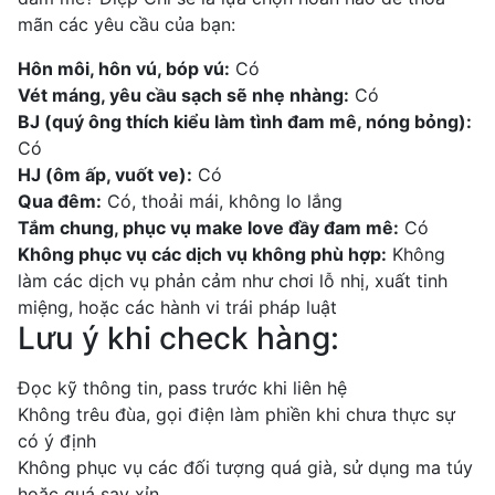
mãn các yêu cầu của bạn:
Hôn môi, hôn vú, bóp vú:
Có
Vét máng, yêu cầu sạch sẽ nhẹ nhàng:
Có
BJ (quý ông thích kiểu làm tình đam mê, nóng bỏng):
Có
HJ (ôm ấp, vuốt ve):
Có
Qua đêm:
Có, thoải mái, không lo lắng
Tắm chung, phục vụ make love đầy đam mê:
Có
Không phục vụ các dịch vụ không phù hợp:
Không
làm các dịch vụ phản cảm như chơi lỗ nhị, xuất tinh
miệng, hoặc các hành vi trái pháp luật
Lưu ý khi check hàng:
Đọc kỹ thông tin, pass trước khi liên hệ
Không trêu đùa, gọi điện làm phiền khi chưa thực sự
có ý định
Không phục vụ các đối tượng quá già, sử dụng ma túy
hoặc quá say xỉn