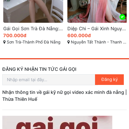
Gái Gọi Sơn Trà Đà Nẵng: Dịch Vụ Tình Dục Đẳng Cấp
Diệp Chi – Gái Xinh Nguyễn Tất Thành: Dâm Đãng, Nhẹ Nhàng Dễ Thương, Make Love Đầy Đam Mê
700.000đ
600.000đ
Sơn Trà-Thành Phố Đà Nẵng
Nguyễn Tất Thành - Thanh Khê - Đà Nẵng
ĐĂNG KÝ NHẬN TIN TỨC GÁI GỌI
Đăng ký
Nhận thông tin về gái kỹ nữ gọi video xác minh đà nẵng |
Thừa Thiên Huế