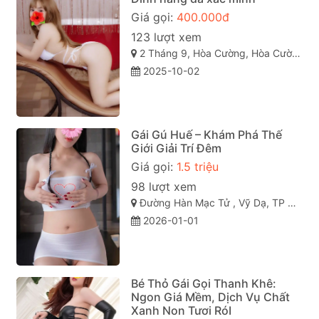
Giá gọi:
400.000đ
123 lượt xem
2 Tháng 9, Hòa Cường, Hòa Cường Bắc, Hải Châu, Đà Nẵng
2025-10-02
Gái Gú Huế – Khám Phá Thế
Giới Giải Trí Đêm
Giá gọi:
1.5 triệu
98 lượt xem
Đường Hàn Mạc Tử , Vỹ Dạ, TP Huế
2026-01-01
Bé Thỏ Gái Gọi Thanh Khê:
Ngon Giá Mềm, Dịch Vụ Chất
Xanh Non Tươi RóI