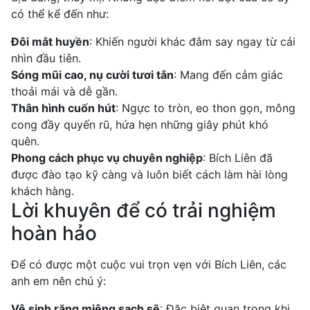
có thể kể đến như:
Đôi mắt huyền
: Khiến người khác đắm say ngay từ cái
nhìn đầu tiên.
Sóng mũi cao, nụ cười tươi tắn
: Mang đến cảm giác
thoải mái và dễ gần.
Thân hình cuốn hút
: Ngực to tròn, eo thon gọn, mông
cong đầy quyến rũ, hứa hẹn những giây phút khó
quên.
Phong cách phục vụ chuyên nghiệp
: Bích Liên đã
được đào tạo kỹ càng và luôn biết cách làm hài lòng
khách hàng.
Lời khuyên để có trải nghiệm
hoàn hảo
Để có được một cuộc vui trọn vẹn với Bích Liên, các
anh em nên chú ý:
Vệ sinh răng miệng sạch sẽ
: Đặc biệt quan trọng khi