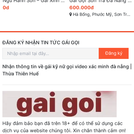
Ngũ Hành Sơn – Gái Xinh Đà Nẵng, Dễ Thương, Phong Cách Cuốn Hút
Gái Gọi Sơn Trà Đà Nẵng – Dịch Vụ Cao Cấp Không Thể Bỏ Qua
0d
600.000đ
Hà Bổng, Phước Mỹ, Sơn Trà, Đà Nẵng
ĐĂNG KÝ NHẬN TIN TỨC GÁI GỌI
Đăng ký
Nhận thông tin về gái kỹ nữ gọi video xác minh đà nẵng |
Thừa Thiên Huế
Hãy đảm bảo bạn đã trên 18+ để có thể sử dụng các
dịch vụ của website chúng tôi. Xin chân thành cảm ơn!