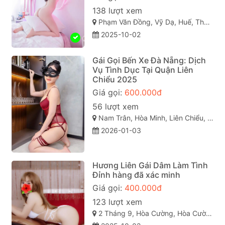
138 lượt xem
Phạm Văn Đồng, Vỹ Dạ, Huế, Thừa Thiên Huế
2025-10-02
Gái Gọi Bến Xe Đà Nẵng: Dịch
Vụ Tình Dục Tại Quận Liên
Chiểu 2025
Giá gọi:
600.000đ
56 lượt xem
Nam Trân, Hòa Minh, Liên Chiểu, Đà Nẵng
2026-01-03
Hương Liên Gái Dâm Làm Tình
Đỉnh hàng đã xác minh
Giá gọi:
400.000đ
123 lượt xem
2 Tháng 9, Hòa Cường, Hòa Cường Bắc, Hải Châu, Đà Nẵng