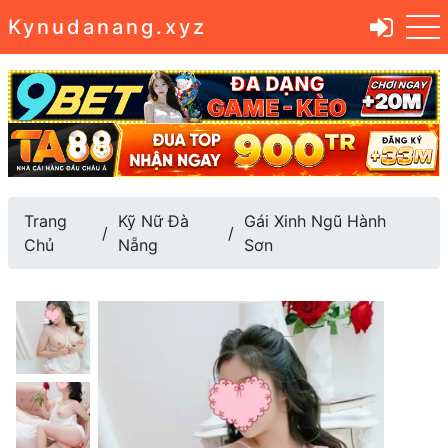
Kynudanang.xyz
Trang
Kỹ Nữ Đà
Gái Xinh Ngũ Hành
Chủ
Nẵng
Sơn