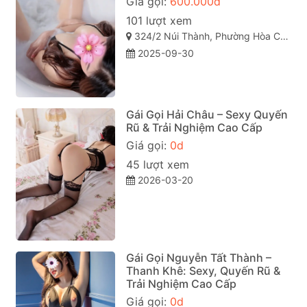
Giá gọi:
600.000đ
101 lượt xem
324/2 Núi Thành, Phường Hòa Cường Bắc, Quận Hải Châu, Thành phố Đà Nẵng
2025-09-30
Gái Gọi Hải Châu – Sexy Quyến
Rũ & Trải Nghiệm Cao Cấp
Giá gọi:
0d
45 lượt xem
2026-03-20
Gái Gọi Nguyễn Tất Thành –
Thanh Khê: Sexy, Quyến Rũ &
Trải Nghiệm Cao Cấp
Giá gọi:
0d