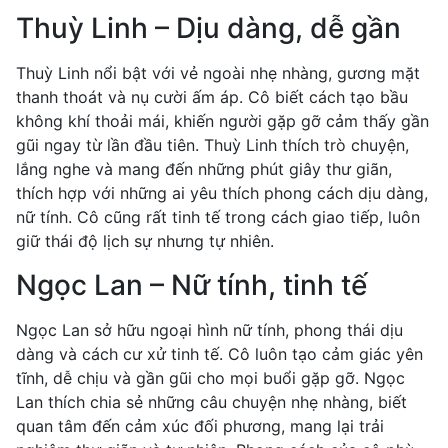
Thuỳ Linh – Dịu dàng, dễ gần
Thuỳ Linh nổi bật với vẻ ngoài nhẹ nhàng, gương mặt
thanh thoát và nụ cười ấm áp. Cô biết cách tạo bầu
không khí thoải mái, khiến người gặp gỡ cảm thấy gần
gũi ngay từ lần đầu tiên. Thuỳ Linh thích trò chuyện,
lắng nghe và mang đến những phút giây thư giãn,
thích hợp với những ai yêu thích phong cách dịu dàng,
nữ tính. Cô cũng rất tinh tế trong cách giao tiếp, luôn
giữ thái độ lịch sự nhưng tự nhiên.
Ngọc Lan – Nữ tính, tinh tế
Ngọc Lan sở hữu ngoại hình nữ tính, phong thái dịu
dàng và cách cư xử tinh tế. Cô luôn tạo cảm giác yên
tĩnh, dễ chịu và gần gũi cho mọi buổi gặp gỡ. Ngọc
Lan thích chia sẻ những câu chuyện nhẹ nhàng, biết
quan tâm đến cảm xúc đối phương, mang lại trải