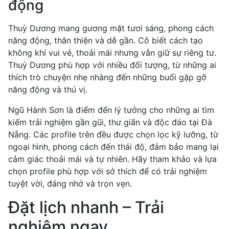
động
Thuỳ Dương mang gương mặt tươi sáng, phong cách
năng động, thân thiện và dễ gần. Cô biết cách tạo
không khí vui vẻ, thoải mái nhưng vẫn giữ sự riêng tư.
Thuỳ Dương phù hợp với nhiều đối tượng, từ những ai
thích trò chuyện nhẹ nhàng đến những buổi gặp gỡ
năng động và thú vị.
Ngũ Hành Sơn là điểm đến lý tưởng cho những ai tìm
kiếm trải nghiệm gần gũi, thư giãn và độc đáo tại Đà
Nẵng. Các profile trên đều được chọn lọc kỹ lưỡng, từ
ngoại hình, phong cách đến thái độ, đảm bảo mang lại
cảm giác thoải mái và tự nhiên. Hãy tham khảo và lựa
chọn profile phù hợp với sở thích để có trải nghiệm
tuyệt vời, đáng nhớ và trọn vẹn.
Đặt lịch nhanh – Trải
nghiệm ngay