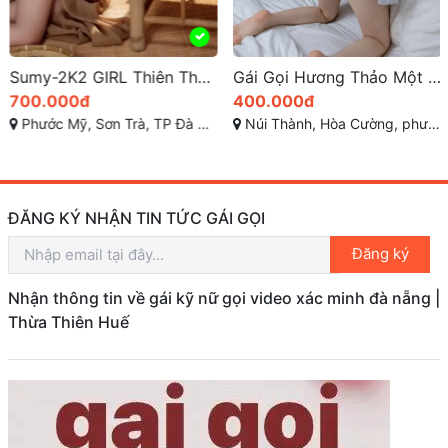
Sumy-2K2 GIRL Thiên Thần Nụ Nà – Trắng Trẻo Vúp Mông Cực Đẹp, Face Đáng Yêu, Body Mlem Mlem, Làm Tình Phục Vụ Chu Đáo Như Người Yêu
Gái Gọi Hương Thảo Một Em Hàng Đang Hot Tại TP Đà Nẵng
700.000đ
400.000đ
Phước Mỹ, Sơn Trà, TP Đà Nẵng
Núi Thành, Hòa Cường, phường Hòa Cường Nam, Hải Châu, Đà Nẵng
ĐĂNG KÝ NHẬN TIN TỨC GÁI GỌI
Đăng ký
Nhận thông tin về gái kỹ nữ gọi video xác minh đà nẵng |
Thừa Thiên Huế