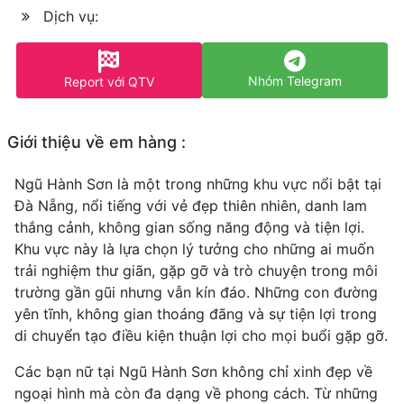
Dịch vụ:
Nhóm Telegram
Report với QTV
Giới thiệu về em hàng :
Ngũ Hành Sơn là một trong những khu vực nổi bật tại
Đà Nẵng, nổi tiếng với vẻ đẹp thiên nhiên, danh lam
thắng cảnh, không gian sống năng động và tiện lợi.
Khu vực này là lựa chọn lý tưởng cho những ai muốn
trải nghiệm thư giãn, gặp gỡ và trò chuyện trong môi
trường gần gũi nhưng vẫn kín đáo. Những con đường
yên tĩnh, không gian thoáng đãng và sự tiện lợi trong
di chuyển tạo điều kiện thuận lợi cho mọi buổi gặp gỡ.
Các bạn nữ tại Ngũ Hành Sơn không chỉ xinh đẹp về
ngoại hình mà còn đa dạng về phong cách. Từ những