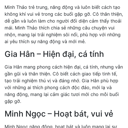
Minh Thảo trẻ trung, năng động và luôn biết cách tạo
không khí vui vẻ trong các buổi gặp gỡ. Cô thân thiện,
dễ gần và luôn làm cho người đối diện cảm thấy thoải
mái. Minh Thảo thích chia sẻ những câu chuyện vui
nhộn, mang lại trải nghiệm sôi nổi, phù hợp với những
ai yêu thích sự năng động và mới mẻ.
Gia Hân – Hiện đại, cá tính
Gia Hân mang phong cách hiện đại, cá tính, nhưng vẫn
gần gũi và thân thiện. Cô biết cách giao tiếp tinh tế,
tạo trải nghiệm thú vị và đáng nhớ. Gia Hân phù hợp
với những ai thích phong cách độc đáo, mới lạ và
năng động, mang lại cảm giác tươi mới cho mỗi buổi
gặp gỡ.
Minh Ngọc – Hoạt bát, vui vẻ
Minh Ngọc năng động, hoạt bát và luôn mang lại sự