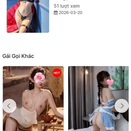
51 lượt xem
2026-03-20
Gái Gọi Khác
HOT