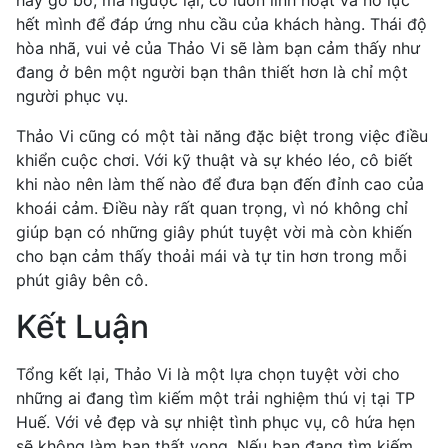
hay gò bó, mà ngược lại, cô luôn linh hoạt và nỗ lực
hết mình để đáp ứng nhu cầu của khách hàng. Thái độ
hòa nhã, vui vẻ của Thảo Vi sẽ làm bạn cảm thấy như
đang ở bên một người bạn thân thiết hơn là chỉ một
người phục vụ.
Thảo Vi cũng có một tài năng đặc biệt trong việc điều
khiển cuộc chơi. Với kỹ thuật và sự khéo léo, cô biết
khi nào nên làm thế nào để đưa bạn đến đỉnh cao của
khoái cảm. Điều này rất quan trọng, vì nó không chỉ
giúp bạn có những giây phút tuyệt vời mà còn khiến
cho bạn cảm thấy thoải mái và tự tin hơn trong mỗi
phút giây bên cô.
Kết Luận
Tổng kết lại, Thảo Vi là một lựa chọn tuyệt vời cho
những ai đang tìm kiếm một trải nghiệm thú vị tại TP
Huế. Với vẻ đẹp và sự nhiệt tình phục vụ, cô hứa hẹn
sẽ không làm bạn thất vọng. Nếu bạn đang tìm kiếm