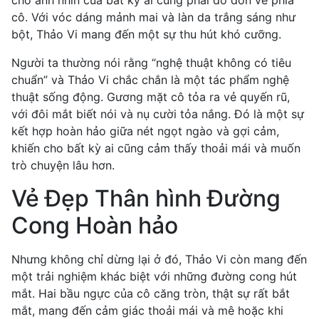
cho ánh nhìn của bất kỳ ai cũng phải đổ dồn về phía
cô. Với vóc dáng mảnh mai và làn da trắng sáng như
bột, Thảo Vi mang đến một sự thu hút khó cưỡng.
Người ta thường nói rằng “nghệ thuật không có tiêu
chuẩn” và Thảo Vi chắc chắn là một tác phẩm nghệ
thuật sống động. Gương mặt cô tỏa ra vẻ quyến rũ,
với đôi mắt biết nói và nụ cười tỏa nắng. Đó là một sự
kết hợp hoàn hảo giữa nét ngọt ngào và gợi cảm,
khiến cho bất kỳ ai cũng cảm thấy thoải mái và muốn
trò chuyện lâu hơn.
Vẻ Đẹp Thân hình Đường
Cong Hoàn hảo
Nhưng không chỉ dừng lại ở đó, Thảo Vi còn mang đến
một trải nghiệm khác biệt với những đường cong hút
mắt. Hai bầu ngực của cô căng tròn, thật sự rất bắt
mắt, mang đến cảm giác thoải mái và mê hoặc khi