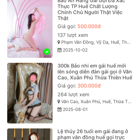
Bảo An Hàng Gái Gọi Đã Xác
Thực TP Huế Chất Lượng
Chính Chủ Người Thật Việc
Thật
Giá gọi:
500.000đ
137 lượt xem
Phạm Văn Đồng, Vỹ Dạ, Huế, Thừa Thiên Huế
2025-10-02
300k Bảo nhi em gái huế mới
lên sóng diễn đàn gái gọi ở Văn
Cao, Xuân Phú Thừa Thiên Huế
Giá gọi:
300.000đ
264 lượt xem
Văn Cao, Xuân Phú, Huế, Thừa Thiên Huế
2025-08-01
Lệ thủy 26 tuổi em gái đang ở
phạm văn đồng huế gọi trực