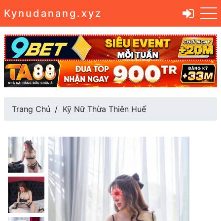
Kynudanang.xyz
Trang Chủ
Kỹ Nữ Thừa Thiên Huế