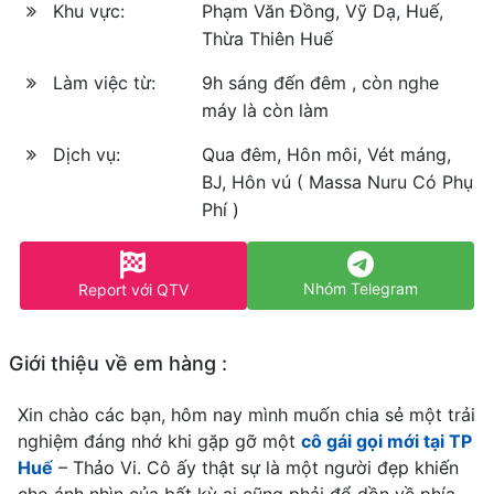
Khu vực:
Phạm Văn Đồng, Vỹ Dạ, Huế,
Thừa Thiên Huế
Làm việc từ:
9h sáng đến đêm , còn nghe
máy là còn làm
Dịch vụ:
Qua đêm, Hôn môi, Vét máng,
BJ, Hôn vú ( Massa Nuru Có Phụ
Phí )
Nhóm Telegram
Report với QTV
Giới thiệu về em hàng :
Xin chào các bạn, hôm nay mình muốn chia sẻ một trải
nghiệm đáng nhớ khi gặp gỡ một
cô gái gọi mới tại TP
Huế
– Thảo Vi. Cô ấy thật sự là một người đẹp khiến