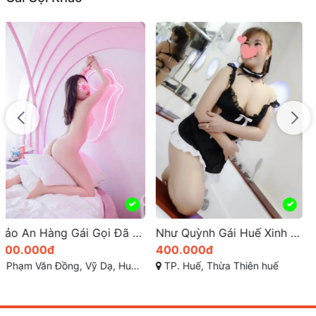
Như Quỳnh Gái Huế Xinh Đẹp Đã Kiểm Đinh Xác Minh Hàng Thật Ảnh Thật
Bé my gái gọi xinh xuất sắc xứ sở miền trung huế
400.000đ
700.000đ
TP. Huế, Thừa Thiên huế
Đường Hàn Mạc Tử , Vỹ Dạ, TP Huế