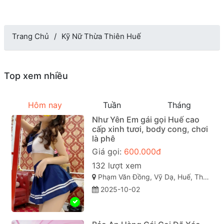
Trang Chủ
Kỹ Nữ Thừa Thiên Huế
Top xem nhiều
Hôm nay
Tuần
Tháng
Như Yên Em gái gọi Huế cao
cấp xinh tươi, body cong, chơi
là phê
Giá gọi:
600.000đ
132 lượt xem
Phạm Văn Đồng, Vỹ Dạ, Huế, Thừa Thiên Huế
2025-10-02