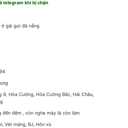
 telegram khi bị chặn
 ở gái gọi đà nẵng
94
rung
g 9, Hòa Cường, Hòa Cường Bắc, Hải Châu,
ng
g đến đêm , còn nghe máy là còn làm
i, Vét máng, BJ, Hôn vú