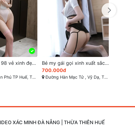
Bé my gái gọi xinh xuất sắc xứ sở miền trung huế
Hà Nhy tuổi đời 25 gái xinh vỹ dạ thừa thiên huế gọi cho em ấy ngay
600.000đ
300.000
Tử , Vỹ Dạ, TP Huế
Đường Hàn Mạc Tử , Vỹ Dạ, TP Huế
Phan Chu 
VIDEO XÁC MINH ĐÀ NẴNG | THỪA THIÊN HUẾ