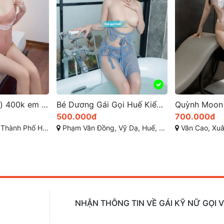
Bé Dương Gái Gọi Huế Kiểm Định Body Đẹp Đi Khách Rất Chịu Chơi
Quỳnh Moon 98 vẻ xinh đẹp tuyệt vời cuốn hút giới (gái gọi) trẻ ở huế
700.000đ
700.000đ
ế, Thừa Thiên Huế
Văn Cao, Xuân Phú TP Huế, Thừa Thiên Huế
Đường Hàn Mạc 
NHẬN THÔNG TIN VỀ GÁI KỸ NỮ GỌI 