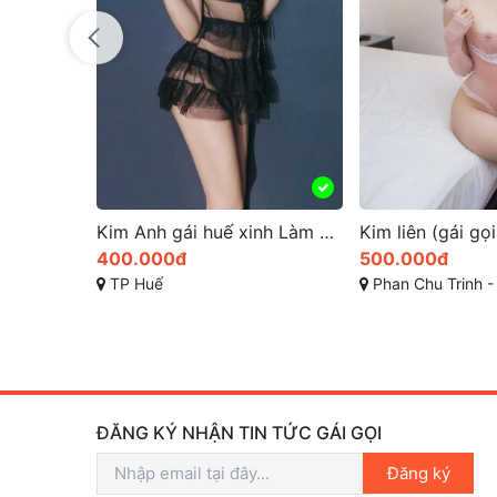
Kim Anh gái huế xinh Làm Tình Mê Đắm
Kim liên (gái gọi) 400k em đang ở khu Phan Chu Trinh Huế
500.000đ
500.000đ
Phan Chu Trinh - Thành Phố Huế
Phạm Văn Đồng, Vỹ Dạ, Hu
ĐĂNG KÝ NHẬN TIN TỨC GÁI GỌI
Đăng ký