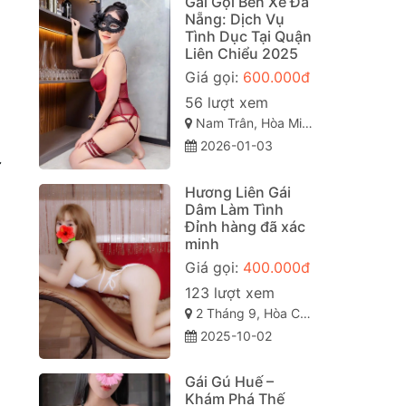
Gái Gọi Bến Xe Đà
Nẵng: Dịch Vụ
Tình Dục Tại Quận
Liên Chiểu 2025
Giá gọi:
600.000đ
56 lượt xem
Nam Trân, Hòa Minh, Liên Chiểu, Đà Nẵng
2026-01-03
ự
Hương Liên Gái
Dâm Làm Tình
Đỉnh hàng đã xác
minh
Giá gọi:
400.000đ
123 lượt xem
2 Tháng 9, Hòa Cường, Hòa Cường Bắc, Hải Châu, Đà Nẵng
2025-10-02
Gái Gú Huế –
Khám Phá Thế