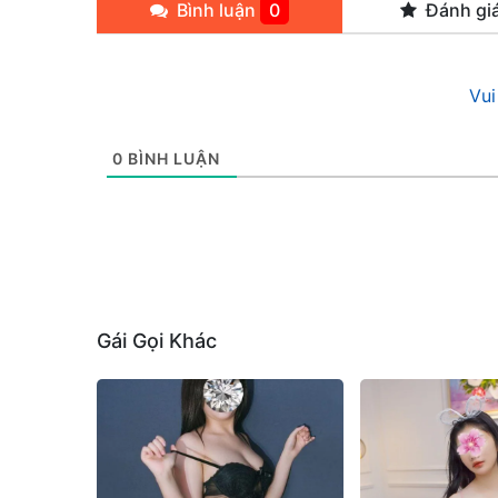
Bình luận
0
Đánh gi
Vui
0
BÌNH LUẬN
Gái Gọi Khác