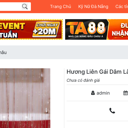
Trang Chủ
Kỹ Nữ Đà Nẵng
Các tỉ
hâu
Hương Liên Gái Dâm L
Chưa có đánh giá
admin