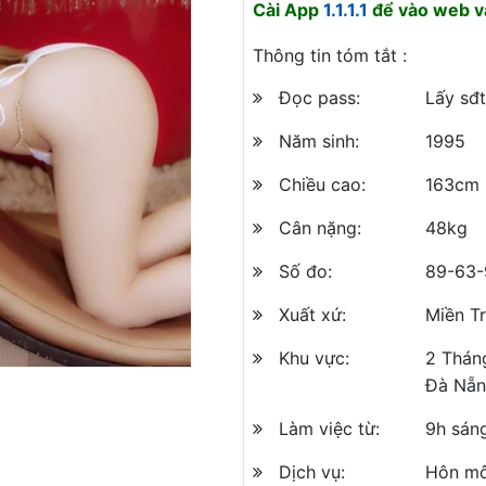
Cài App
1.1.1.1
để vào web và
Thông tin tóm tắt :
Đọc pass:
Lấy sđt
Năm sinh:
1995
Chiều cao:
163cm
Cân nặng:
48kg
Số đo:
89-63-
Xuất xứ:
Miền T
Khu vực:
2 Thán
Đà Nẵ
Làm việc từ:
9h sán
Dịch vụ:
Hôn mô