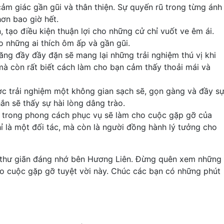
cảm giác gần gũi và thân thiện. Sự quyến rũ trong từng ánh
hơn bao giờ hết.
, tạo điều kiện thuận lợi cho những cử chỉ vuốt ve êm ái.
o những ai thích ôm ấp và gần gũi.
ăng đầy đầy đặn sẽ mang lại những trải nghiệm thú vị khi
à còn rất biết cách làm cho bạn cảm thấy thoải mái và
ợc trải nghiệm một không gian sạch sẽ, gọn gàng và đầy s
ắn sẽ thấy sự hài lòng dâng trào.
tin trong phong cách phục vụ sẽ làm cho cuộc gặp gỡ của
ỉ là một đối tác, mà còn là người đồng hành lý tưởng cho
 thư giãn đáng nhớ bên Hương Liên. Đừng quên xem những
cho cuộc gặp gỡ tuyệt vời này. Chúc các bạn có những phút