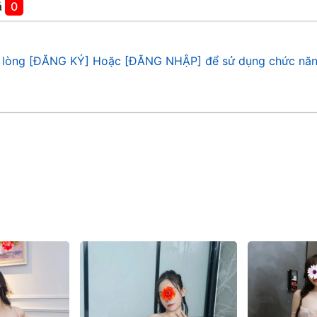
á
0
 lòng [ĐĂNG KÝ] Hoặc [ĐĂNG NHẬP] để sử dụng chức năn