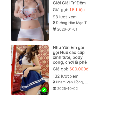
Giới Giải Trí Đêm
Giá gọi:
1.5 triệu
98 lượt xem
Đường Hàn Mạc Tử , Vỹ Dạ, TP Huế
2026-01-01
Như Yên Em gái
gọi Huế cao cấp
xinh tươi, body
cong, chơi là phê
Giá gọi:
600.000đ
132 lượt xem
Phạm Văn Đồng, Vỹ Dạ, Huế, Thừa Thiên Huế
2025-10-02