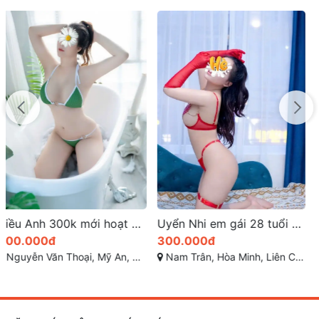
Uyển Nhi em gái 28 tuổi ở Liên Chiểu, TP Đà Nẵng các anh gọi là có mặt
Ánh Mai Gái Gọi Nguyễn Viết Xuân – Bến Xe Xinh Gái Chiều Chơi
300.000đ
400.000đ
Nam Trân, Hòa Minh, Liên Chiểu, Đà Nẵng, Việt Nam
Nguyễn Viết Xuân, Hoà Minh,Bến Xe Liên Chiểu, Đà Nẵng