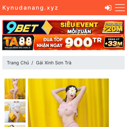
Kynudanang.xyz
Trang Chủ
Gái Xinh Sơn Trà