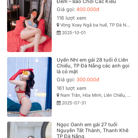
Đêm – Bao Chơi Các Kiểu
Giá gọi:
400.000đ
116 lượt xem
Vòng Xoay Ngã ba huế, TP Đà Nẵng
2025-10-01
Uyển Nhi em gái 28 tuổi ở Liên
Chiểu, TP Đà Nẵng các anh gọi
là có mặt
Giá gọi:
300.000đ
161 lượt xem
Nam Trân, Hòa Minh, Liên Chiểu, Đà Nẵng, Việt Nam
2025-07-31
Ngọc Oanh em gái 27 tuổi
Nguyễn Tất Thành, Thanh Khê
TP Đà Nẵng