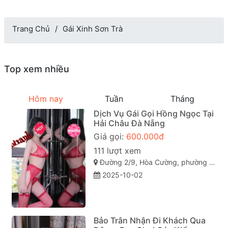
Trang Chủ
Gái Xinh Sơn Trà
Top xem nhiều
Hôm nay
Tuần
Tháng
Dịch Vụ Gái Gọi Hồng Ngọc Tại
Hải Châu Đà Nẵng
Giá gọi:
600.000đ
111 lượt xem
Đường 2/9, Hòa Cường, phường Hòa Cường Nam, Hải Châu, Đà Nẵng
2025-10-02
Bảo Trân Nhận Đi Khách Qua