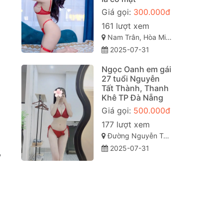
Giá gọi:
300.000đ
161 lượt xem
Nam Trân, Hòa Minh, Liên Chiểu, Đà Nẵng, Việt Nam
2025-07-31
Ngọc Oanh em gái
27 tuổi Nguyễn
Tất Thành, Thanh
Khê TP Đà Nẵng
Giá gọi:
500.000đ
177 lượt xem
Đường Nguyễn Tất Thành, Thanh Khê, Hải Châu, Đà Nẵng
2025-07-31
,