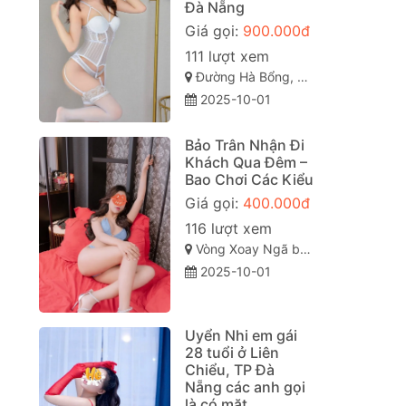
Đà Nẵng
Giá gọi:
900.000đ
111 lượt xem
Đường Hà Bổng, Phường Phước Mỹ, Quận Sơn Trà, Thành phố Đà Nẵng
2025-10-01
Bảo Trân Nhận Đi
Khách Qua Đêm –
Bao Chơi Các Kiểu
Giá gọi:
400.000đ
116 lượt xem
Vòng Xoay Ngã ba huế, TP Đà Nẵng
2025-10-01
Uyển Nhi em gái
28 tuổi ở Liên
Chiểu, TP Đà
Nẵng các anh gọi
là có mặt