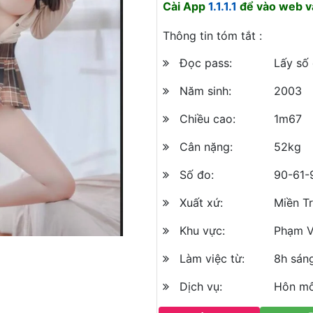
Cài App
1.1.1.1
để vào web và
Thông tin tóm tắt :
Đọc pass:
Lấy số 
Năm sinh:
2003
Chiều cao:
1m67
Cân nặng:
52kg
Số đo:
90-61-
Xuất xứ:
Miền T
Khu vực:
Phạm V
Làm việc từ:
8h sán
Dịch vụ:
Hôn mô