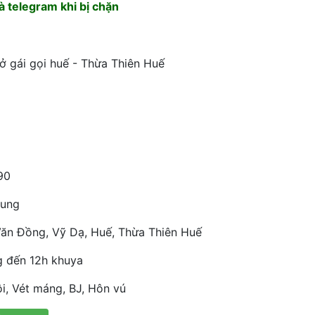
 telegram khi bị chặn
ở gái gọi huế - Thừa Thiên Huế
90
rung
ăn Đồng, Vỹ Dạ, Huế, Thừa Thiên Huế
g đến 12h khuya
i, Vét máng, BJ, Hôn vú