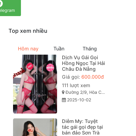
elegram
Top xem nhiều
Hôm nay
Tuần
Tháng
Dịch Vụ Gái Gọi
Hồng Ngọc Tại Hải
Châu Đà Nẵng
Giá gọi:
600.000đ
111 lượt xem
Đường 2/9, Hòa Cường, phường Hòa Cường Nam, Hải Châu, Đà Nẵng
2025-10-02
Diễm My: Tuyệt
tác gái gọi đẹp tại
bán đảo Sơn Trà