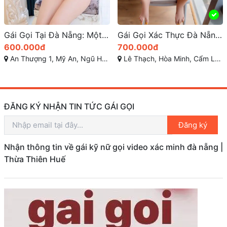
Gái Gọi Tại Đà Nẵng: Một Lựa Chọn Giải Trí Hấp Dẫn Qua Zalo
Gái Gọi Xác Thực Đà Nẵng: Tìm Kiếm Dịch Vụ Uy Tín và Chất Lượng
600.000đ
700.000đ
An Thượng 1, Mỹ An, Ngũ Hành Sơn, Đà Nẵng
Lê Thạch, Hòa Minh, Cẩm Lệ, Đà Nẵng, Việt Nam
ĐĂNG KÝ NHẬN TIN TỨC GÁI GỌI
Đăng ký
Nhận thông tin về gái kỹ nữ gọi video xác minh đà nẵng |
Thừa Thiên Huế