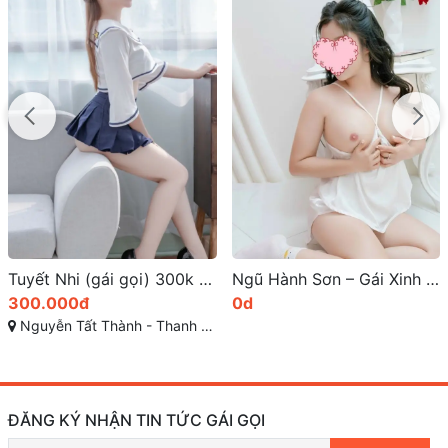
Tuyết Nhi (gái gọi) 300k húp em tại Nguyễn Tất Thành Thanh Khê, Đà Nẵng gọi ngay hôm nay
Ngũ Hành Sơn – Gái Xinh Đà Nẵng, Dễ Thương, Phong Cách Cuốn Hút
300.000đ
0d
Nguyễn Tất Thành - Thanh Khê - TP Đà Nẵng
ĐĂNG KÝ NHẬN TIN TỨC GÁI GỌI