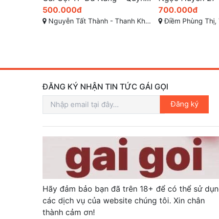
700.000đ
1.000.000đ
hê - Đà Nẵng
Điềm Phùng Thị, Vỹ Dạ, TP Huế, Thừa Thiên Huế
Mỹ Khê 3, Phước Mỹ, 
ĐĂNG KÝ NHẬN TIN TỨC GÁI GỌI
Đăng ký
Hãy đảm bảo bạn đã trên 18+ để có thể sử dụ
các dịch vụ của website chúng tôi. Xin chân
thành cảm ơn!