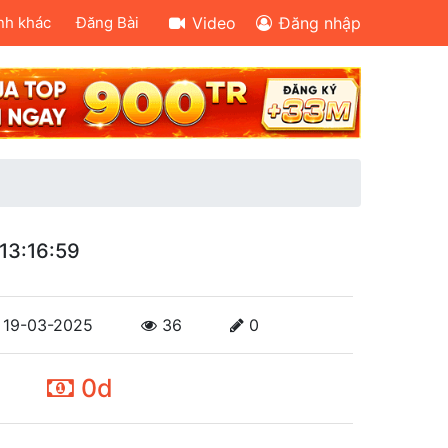
nh khác
Đăng Bài
Video
Đăng nhập
13:16:59
19-03-2025
36
0
0d