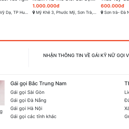
600.000đ
700.000đ
Sơn Trà, Đà Nẵng
Sơn trà- Đà Nẵng
An Thượng 1, Mỹ An
NHẬN THÔNG TIN VỀ GÁI KỸ NỮ GỌI 
Gái gọi Bắc Trung Nam
T
Gái gọi Sài Gòn
Li
Gái gọi Đà Nẵng
Đ
Gái gọi Hà Nội
X
ng
Gái gọi các tỉnh khác
G