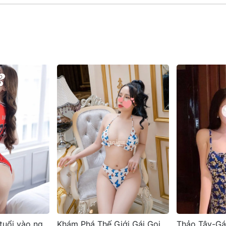
Khám Phá Thế Giới Gái Gọi Sinh Viên Tại Đà Nẵng
Thảo Tây-Gái Xinh Non Tơ, Nụ Cười Bừng Sáng – Quyến Rũ Sexy, Sức Hấp Dẫn Bởi Sự Cuồng Nhiệt