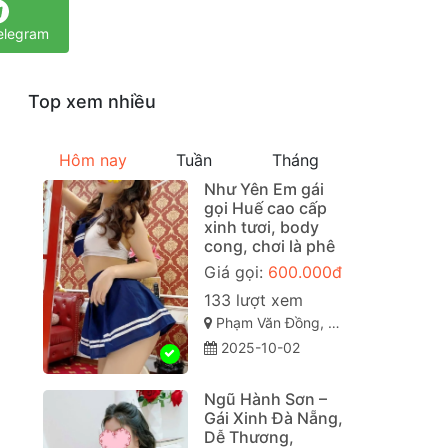
elegram
Top xem nhiều
Hôm nay
Tuần
Tháng
Như Yên Em gái
gọi Huế cao cấp
xinh tươi, body
cong, chơi là phê
Giá gọi:
600.000đ
133 lượt xem
Phạm Văn Đồng, Vỹ Dạ, Huế, Thừa Thiên Huế
2025-10-02
Ngũ Hành Sơn –
Gái Xinh Đà Nẵng,
Dễ Thương,