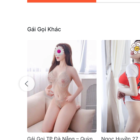
Gái Gọi Khác
Gái Gọi TP Đà Nẵng – Quỳnh Thy Gái Gọi Nguyễn Tất Thành: Em Teen Face Xinh, Dáng Đẹp Rất Đáng Yêu, Gái Siêu Dâm – Ngoan Mặt Xinh, Thích Tình Cảm
Ngọc Huyền 27 tuổi vào nghề gái gọi tại thừa thiên huế hàng hot 2025