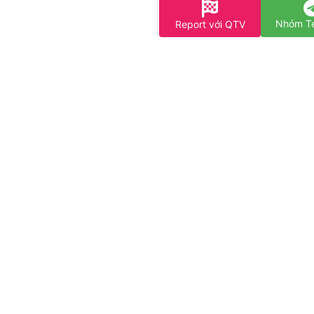
Nhóm T
Report với QTV