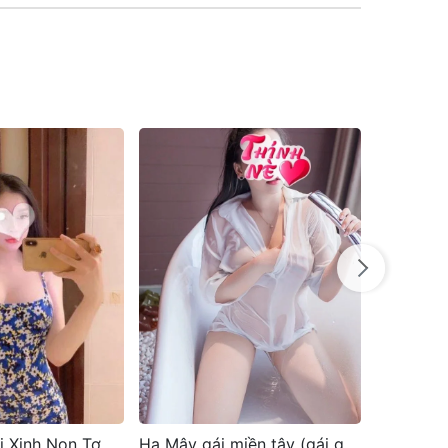
Hạ Mây gái miền tây (gái gọi) an thượng 1 ngũ hành sơn tp đà nẵng
Khả Như Em hàng gái xinh đã xác thực tại khu vực Ngô Thì Sỹ, Mỹ An