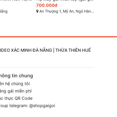
400.000đ
500.000
, Ngũ Hành Sơn, Đà Nẵng
Ngô Thì Sỹ, Mỹ An, Ngũ Hành Sơn, Đà Nẵng
Thị Xã Hươ
VIDEO XÁC MINH ĐÀ NẴNG | THỪA THIÊN HUẾ
hông tin chung
ên hệ chúng tôi
ăng gái miễn phí
ác thực QR Code
roup telegram: @shopgaigoi