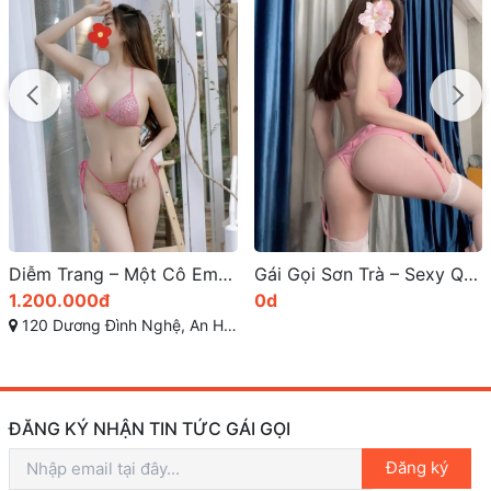
Diễm Trang – Một Cô Em Gái Gọi Sinh Viên 2k4 Tại Đà Nẵng Xinh Đẹp Tuyệt Vời
Gái Gọi Sơn Trà – Sexy Quyến Rũ Cao Cấp
1.200.000đ
0d
120 Dương Đình Nghệ, An Hải Bắc, Sơn Trà, Đà Nẵng
ĐĂNG KÝ NHẬN TIN TỨC GÁI GỌI
Đăng ký