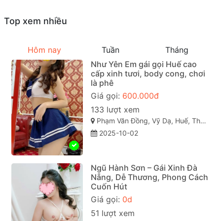
Top xem nhiều
Hôm nay
Tuần
Tháng
Như Yên Em gái gọi Huế cao
cấp xinh tươi, body cong, chơi
là phê
Giá gọi:
600.000đ
133 lượt xem
Phạm Văn Đồng, Vỹ Dạ, Huế, Thừa Thiên Huế
2025-10-02
Ngũ Hành Sơn – Gái Xinh Đà
Nẵng, Dễ Thương, Phong Cách
Cuốn Hút
Giá gọi:
0d
51 lượt xem