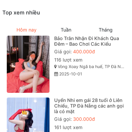
Top xem nhiều
Hôm nay
Tuần
Tháng
Bảo Trân Nhận Đi Khách Qua
Đêm – Bao Chơi Các Kiểu
Giá gọi:
400.000đ
116 lượt xem
Vòng Xoay Ngã ba huế, TP Đà Nẵng
2025-10-01
Uyển Nhi em gái 28 tuổi ở Liên
Chiểu, TP Đà Nẵng các anh gọi
là có mặt
Giá gọi:
300.000đ
161 lượt xem