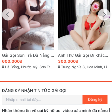
Gái Gọi Sơn Trà Đà Nẵng – Dịch Vụ Cao Cấp Không Thể Bỏ Qua
Anh Thư Gái Gọi Đi Khách Qua Đêm Khu Vực Bến Xe Đà Nẵng Giá Bình Dân Chơi Ổn Áp
600.000đ
300.000đ
Hà Bổng, Phước Mỹ, Sơn Trà, Đà Nẵng
Trung Nghĩa 8, Hòa Minh, Liên Chiểu, Đà Nẵng
ĐĂNG KÝ NHẬN TIN TỨC GÁI GỌI
Đăng ký
Nhận thông tin về gái kỹ nữ gọi video xác minh đà nẵng |