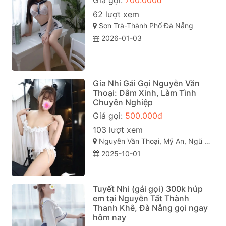
Giá gọi:
700.000đ
62 lượt xem
Sơn Trà-Thành Phố Đà Nẵng
2026-01-03
Gia Nhi Gái Gọi Nguyễn Văn
Thoại: Dâm Xinh, Làm Tình
Chuyên Nghiệp
Giá gọi:
500.000đ
103 lượt xem
Nguyễn Văn Thoại, Mỹ An, Ngũ Hành Sơn, Đà Nẵng
2025-10-01
Tuyết Nhi (gái gọi) 300k húp
em tại Nguyễn Tất Thành
Thanh Khê, Đà Nẵng gọi ngay
hôm nay