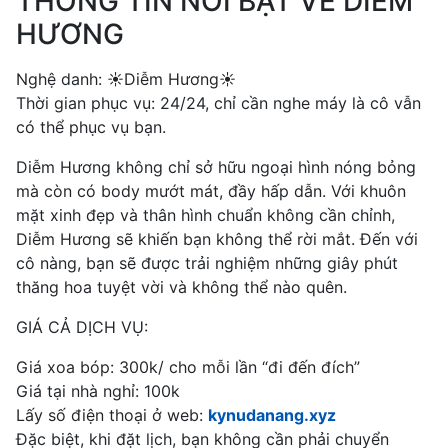
THÔNG TIN NỔI BẬT VỀ DIỄM
HƯƠNG
Nghệ danh: ☀️Diễm Hương☀️
Thời gian phục vụ: 24/24, chỉ cần nghe máy là cô vẫn
có thể phục vụ bạn.
Diễm Hương không chỉ sở hữu ngoại hình nóng bỏng
mà còn có body mướt mát, đầy hấp dẫn. Với khuôn
mặt xinh đẹp và thân hình chuẩn không cần chỉnh,
Diễm Hương sẽ khiến bạn không thể rời mắt. Đến với
cô nàng, bạn sẽ được trải nghiệm những giây phút
thăng hoa tuyệt vời và không thể nào quên.
GIÁ CẢ DỊCH VỤ:
Giá xoa bóp: 300k/ cho mỗi lần “đi đến đích”
Giá tại nhà nghỉ: 100k
Lấy số điện thoại ở web:
kynudanang.xyz
Đặc biệt, khi đặt lịch, bạn không cần phải chuyển