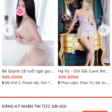
Hạ Vy – Em Gái Cave Xinh Ngoan Tại Đường Phan Tứ Ngũ Hành Sơn
Hạ Vy – Gái Gọi Sexy Bến Xe Đà Nẵng | Quyến Rũ, Dâm Đãng
400.000đ
0d
Phan Liêm, Phan Tứ, Mỹ An, Ngũ Hành Sơn, Đà Nẵng
ĐĂNG KÝ NHẬN TIN TỨC GÁI GỌI