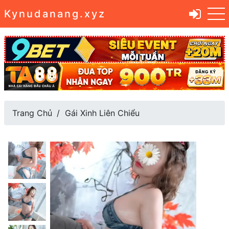
Kynudanang.xyz
Trang Chủ
Gái Xinh Liên Chiểu