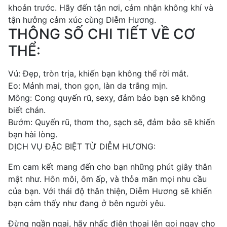
khoản trước. Hãy đến tận nơi, cảm nhận không khí và
tận hưởng cảm xúc cùng Diễm Hương.
THÔNG SỐ CHI TIẾT VỀ CƠ
THỂ:
Vú: Đẹp, tròn trịa, khiến bạn không thể rời mắt.
Eo: Mảnh mai, thon gọn, làn da trắng mịn.
Mông: Cong quyến rũ, sexy, đảm bảo bạn sẽ không
biết chán.
Bướm: Quyến rũ, thơm tho, sạch sẽ, đảm bảo sẽ khiến
bạn hài lòng.
DỊCH VỤ ĐẶC BIỆT TỪ DIỄM HƯƠNG:
Em cam kết mang đến cho bạn những phút giây thân
mật như. Hôn môi, ôm ấp, và thỏa mãn mọi nhu cầu
của bạn. Với thái độ thân thiện, Diễm Hương sẽ khiến
bạn cảm thấy như đang ở bên người yêu.
Đừng ngần ngại, hãy nhấc điện thoại lên gọi ngay cho