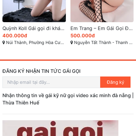
Quỳnh Koll Gái gọi đi khách giá rẻ đà nẵng
Em Trang – Em Gái Gọi Đà Nẵng Có Nickname Zalo Thật Đáng Yêu Dễ Tìm
400.000đ
500.000đ
Núi Thành, Phường Hòa Cường Bắc, Quận Hải Châu, Thành phố Đà Nẵng
Nguyễn Tất Thành - Thanh Khê - Đà Nẵng
ĐĂNG KÝ NHẬN TIN TỨC GÁI GỌI
Đăng ký
Nhận thông tin về gái kỹ nữ gọi video xác minh đà nẵng |
Thừa Thiên Huế