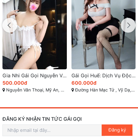
Gia Nhi Gái Gọi Nguyễn Văn Thoại: Dâm Xinh, Làm Tình Chuyên Nghiệp
Gái Gọi Huế: Dịch Vụ Độc Đáo 2025
500.000đ
600.000đ
Nguyễn Văn Thoại, Mỹ An, Ngũ Hành Sơn, Đà Nẵng
Đường Hàn Mạc Tử , Vỹ Dạ, TP Huế
ĐĂNG KÝ NHẬN TIN TỨC GÁI GỌI
Đăng ký