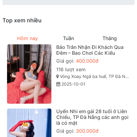
Top xem nhiều
Hôm nay
Tuần
Tháng
Bảo Trân Nhận Đi Khách Qua
Đêm – Bao Chơi Các Kiểu
Giá gọi:
400.000đ
116 lượt xem
Vòng Xoay Ngã ba huế, TP Đà Nẵng
2025-10-01
Uyển Nhi em gái 28 tuổi ở Liên
Chiểu, TP Đà Nẵng các anh gọi
là có mặt
Giá gọi:
300.000đ