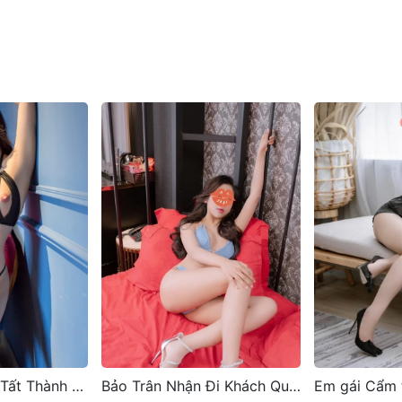
Bảo Trân Nhận Đi Khách Qua Đêm – Bao Chơi Các Kiểu
Em gái Cẩm tú 27 tuổi hot nhất khu vực bến xe đà nẵng, gọi em liền để thưởng thức