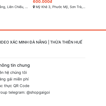
500.000đ
500.000
Mỹ, Sơn Trà, Đà Nẵng
Lương Trúc Đàm, Phường Hòa Minh, Liên Chiểu, TP Đà Nẵng
Thị Xã Hươ
VIDEO XÁC MINH ĐÀ NẴNG | THỪA THIÊN HUẾ
hông tin chung
ên hệ chúng tôi
ăng gái miễn phí
ác thực QR Code
roup telegram: @shopgaigoi