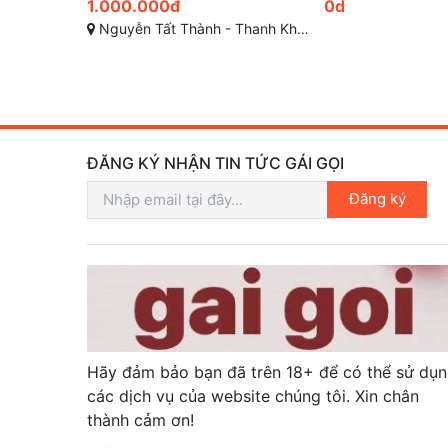
0d
400.000đ
hê - Đà Nẵng
Vòng Xoay Ngã ba hu
ĐĂNG KÝ NHẬN TIN TỨC GÁI GỌI
Đăng ký
Hãy đảm bảo bạn đã trên 18+ để có thể sử dụ
các dịch vụ của website chúng tôi. Xin chân
thành cảm ơn!