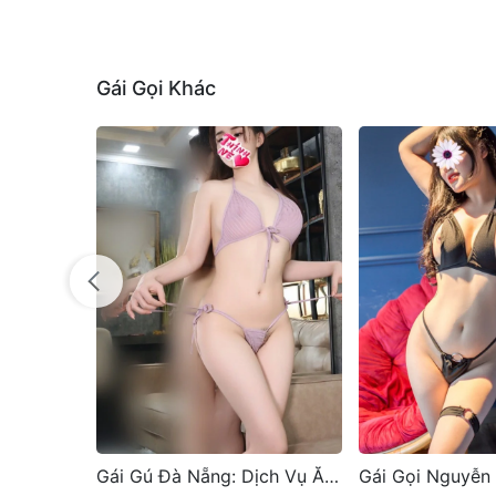
Gái Gọi Khác
Gái Gú Đà Nẵng: Dịch Vụ Ăn Chơi Gái Gọi Tốt Nhất năm 2025
Gái Gọi Nguyễn Tất Thành – Thanh Khê: Sexy, Quyến Rũ & Trải Nghiệm Cao Cấp