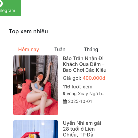
elegram
Top xem nhiều
Hôm nay
Tuần
Tháng
Bảo Trân Nhận Đi
Khách Qua Đêm –
Bao Chơi Các Kiểu
Giá gọi:
400.000đ
116 lượt xem
Vòng Xoay Ngã ba huế, TP Đà Nẵng
2025-10-01
Uyển Nhi em gái
28 tuổi ở Liên
Chiểu, TP Đà