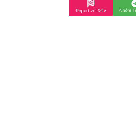
Nhóm T
Report với QTV