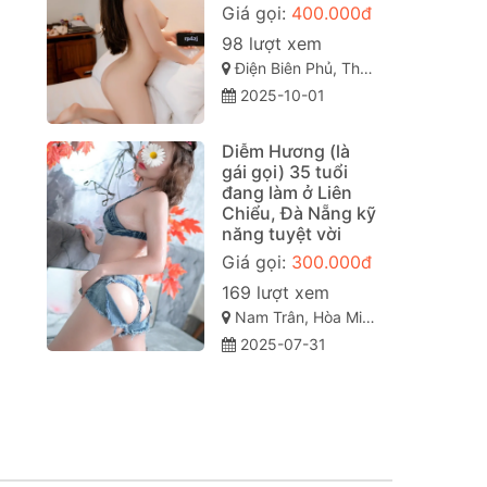
Giá gọi:
400.000đ
98 lượt xem
Điện Biên Phủ, Thanh Khê, Đà Nẵng
2025-10-01
Diễm Hương (là
gái gọi) 35 tuổi
đang làm ở Liên
Chiểu, Đà Nẵng kỹ
năng tuyệt vời
Giá gọi:
300.000đ
169 lượt xem
Nam Trân, Hòa Minh, Liên Chiểu, Đà Nẵng
2025-07-31