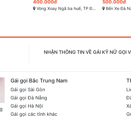
500.000đ
600.000đ
ế, TP Đà Nẵng
Bến Xe Đà Nẵng, Liên Chiểu, TP Đà Nẵng
Mỹ Khê 3, Phước 
NHẬN THÔNG TIN VỀ GÁI KỸ NỮ GỌI 
Gái gọi Bắc Trung Nam
T
Gái gọi Sài Gòn
Li
Gái gọi Đà Nẵng
Đ
Gái gọi Hà Nội
X
ng
Gái gọi các tỉnh khác
G