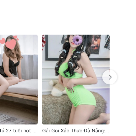
Gái Gọi Xác Thực Đà Nẵng: Tìm Kiếm Dịch Vụ Chất Lượng Năm 2026
Bé Trần Xinh Đẹp Duyên Dáng Mới Bước Vào Nghề Gái Gọi