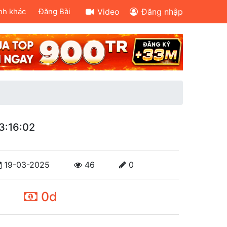
nh khác
Đăng Bài
Video
Đăng nhập
3:16:02
19-03-2025
46
0
0d