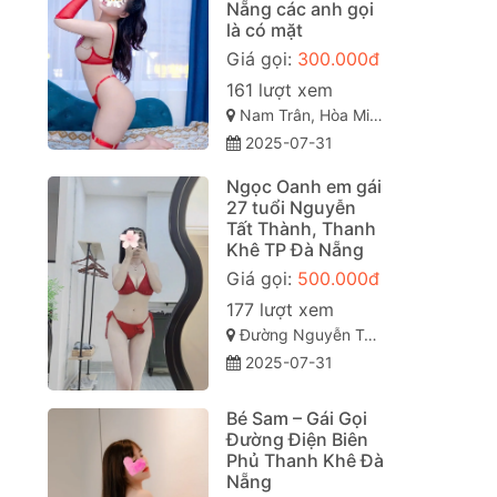
Nẵng các anh gọi
là có mặt
Giá gọi:
300.000đ
161 lượt xem
Nam Trân, Hòa Minh, Liên Chiểu, Đà Nẵng, Việt Nam
2025-07-31
Ngọc Oanh em gái
27 tuổi Nguyễn
Tất Thành, Thanh
Khê TP Đà Nẵng
Giá gọi:
500.000đ
177 lượt xem
Đường Nguyễn Tất Thành, Thanh Khê, Hải Châu, Đà Nẵng
2025-07-31
Bé Sam – Gái Gọi
Đường Điện Biên
Phủ Thanh Khê Đà
Nẵng