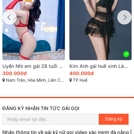
Uyển Nhi em gái 28 tuổi ở Liên Chiểu, TP Đà Nẵng các anh gọi là có mặt
Kim Anh gái huế xinh Làm Tình Mê Đắm
300.000đ
400.000đ
Nam Trân, Hòa Minh, Liên Chiểu, Đà Nẵng, Việt Nam
TP Huế
ĐĂNG KÝ NHẬN TIN TỨC GÁI GỌI
Đăng ký
Nhận thông tin về gái kỹ nữ gọi video xác minh đà nẵng |