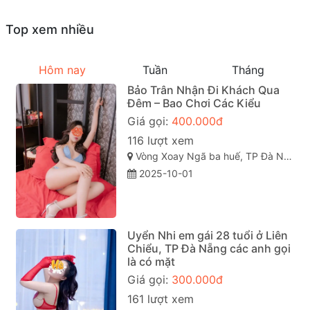
Top xem nhiều
Hôm nay
Tuần
Tháng
Bảo Trân Nhận Đi Khách Qua
Đêm – Bao Chơi Các Kiểu
Giá gọi:
400.000đ
116 lượt xem
Vòng Xoay Ngã ba huế, TP Đà Nẵng
2025-10-01
Uyển Nhi em gái 28 tuổi ở Liên
Chiểu, TP Đà Nẵng các anh gọi
là có mặt
Giá gọi:
300.000đ
161 lượt xem