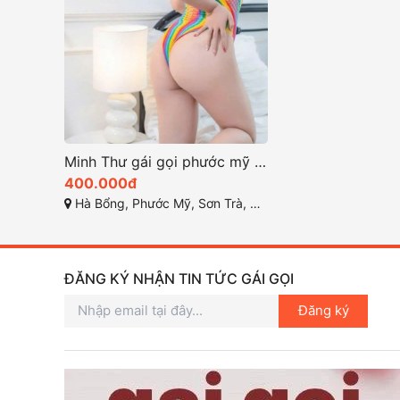
Minh Thư gái gọi phước mỹ sơn trà dáng dây khẩu dâm sướng
400.000đ
Hà Bổng, Phước Mỹ, Sơn Trà, Đà Nẵng
ĐĂNG KÝ NHẬN TIN TỨC GÁI GỌI
Đăng ký