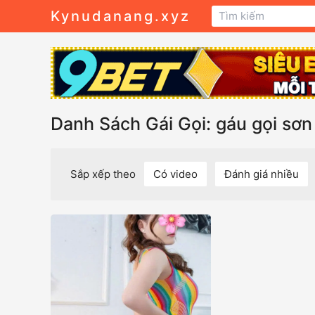
Kynudanang.xyz
Danh Sách Gái Gọi: gáu gọi sơn 
Sắp xếp theo
Có video
Đánh giá nhiều