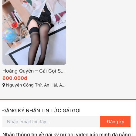
Hoàng Quyên – Gái Gọi Sơn Trà Với Gương Mặt Xinh Đẹp Và Dáng Vẻ Tuyệt Vời
600.000đ
Nguyễn Công Trứ, An Hải, An Hải Bắc, Sơn Trà, Đà Nẵng,
ĐĂNG KÝ NHẬN TIN TỨC GÁI GỌI
Đăng ký
Nhận thông tin về gái kỹ nữ gọi video xác minh đà nẵng |