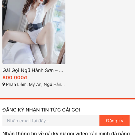
Gái Gọi Ngũ Hành Sơn – Tìm Kiếm Gái Gọi Đẹp Nhất Tại TP Đà Nẵng
800.000đ
Phan Liêm, Mỹ An, Ngũ Hành Sơn, Đà Nẵng
ĐĂNG KÝ NHẬN TIN TỨC GÁI GỌI
Đăng ký
Nhận thông tin về gái kỹ nữ gọi video xác minh đà nẵng |