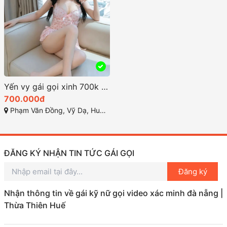
Yến vy gái gọi xinh 700k hàng vip đáng thưởng thức tại huế
700.000đ
Phạm Văn Đồng, Vỹ Dạ, Huế, Thừa Thiên Huế
ĐĂNG KÝ NHẬN TIN TỨC GÁI GỌI
Đăng ký
Nhận thông tin về gái kỹ nữ gọi video xác minh đà nẵng |
Thừa Thiên Huế