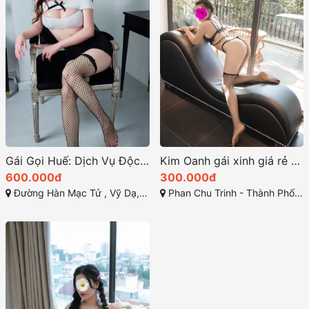
Gái Gọi Huế: Dịch Vụ Độc Đáo 2025
Kim Oanh gái xinh giá rẻ 300k gọi cho em đang ở phạm văn đồng tp huế
600.000đ
300.000đ
Đường Hàn Mạc Tử , Vỹ Dạ, TP Huế
Phan Chu Trinh - Thành Phố Huế