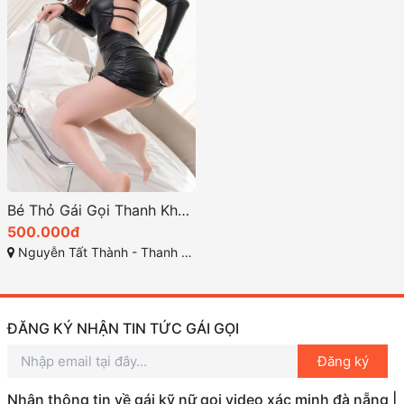
Bé Thỏ Gái Gọi Thanh Khê: Ngon Giá Mềm, Dịch Vụ Chất Xanh Non Tươi RóI
500.000đ
Nguyễn Tất Thành - Thanh Khê - Đà Nẵng
ĐĂNG KÝ NHẬN TIN TỨC GÁI GỌI
Đăng ký
Nhận thông tin về gái kỹ nữ gọi video xác minh đà nẵng |