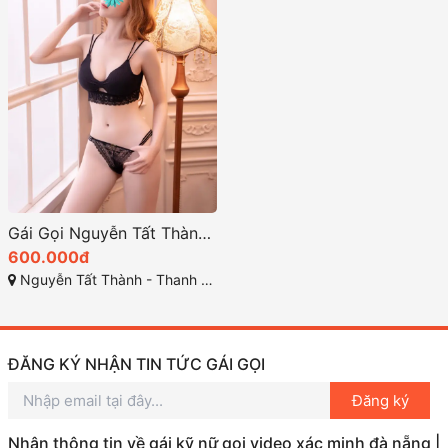
Gái Gọi Nguyễn Tất Thành: Dịch Vụ Giải Trí Đẳng Cấp Tại Thanh Khê Đà Nẵng
600.000đ
Nguyễn Tất Thành - Thanh Khê - Đà Nẵng
ĐĂNG KÝ NHẬN TIN TỨC GÁI GỌI
Đăng ký
Nhận thông tin về gái kỹ nữ gọi video xác minh đà nẵng |