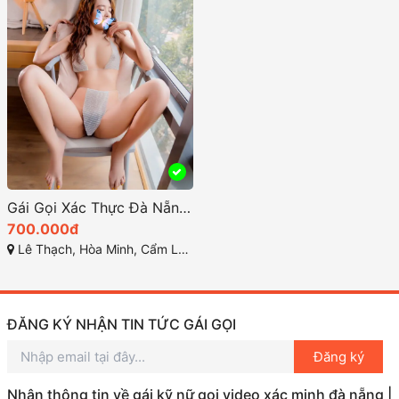
Gái Gọi Xác Thực Đà Nẵng: Tìm Kiếm Dịch Vụ Uy Tín và Chất Lượng
700.000đ
Lê Thạch, Hòa Minh, Cẩm Lệ, Đà Nẵng, Việt Nam
ĐĂNG KÝ NHẬN TIN TỨC GÁI GỌI
Đăng ký
Nhận thông tin về gái kỹ nữ gọi video xác minh đà nẵng |