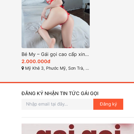
Bé My – Gái gọi cao cấp xinh đẹp mặt dâm tại Mỹ Khê, Quận Sơn Trà
2.000.000đ
Mỹ Khê 3, Phước Mỹ, Sơn Trà, Đà Nẵng
ĐĂNG KÝ NHẬN TIN TỨC GÁI GỌI
Đăng ký