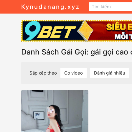
Kynudanang.xyz
Danh Sách Gái Gọi: gái gọi cao
Sắp xếp theo
Có video
Đánh giá nhiều