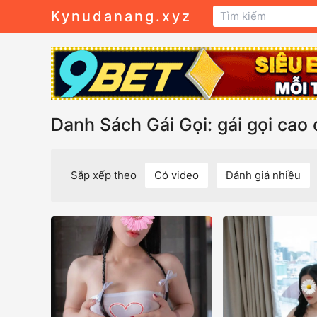
Kynudanang.xyz
Danh Sách Gái Gọi: gái gọi cao
Sắp xếp theo
Có video
Đánh giá nhiều