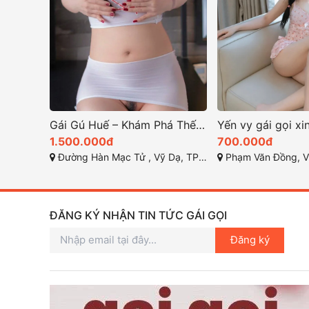
Gái Gú Huế – Khám Phá Thế Giới Giải Trí Đêm
1.500.000đ
700.000đ
Đường Hàn Mạc Tử , Vỹ Dạ, TP Huế
Phạm Văn Đồng, Vỹ Dạ, Hu
ĐĂNG KÝ NHẬN TIN TỨC GÁI GỌI
Đăng ký