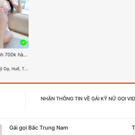
Yến vy gái gọi xinh 700k hàng vip đáng thưởng thức tại huế
ế, Thừa Thiên Huế
NHẬN THÔNG TIN VỀ GÁI KỸ NỮ GỌI VI
Gái gọi Bắc Trung Nam
T