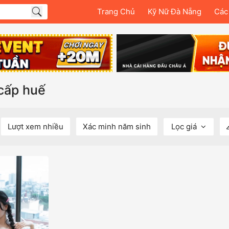
Trang Chủ
Kỹ Nữ Đà Nẵng
Các
 cấp huế
Lượt xem nhiều
Xác minh năm sinh
Lọc giá