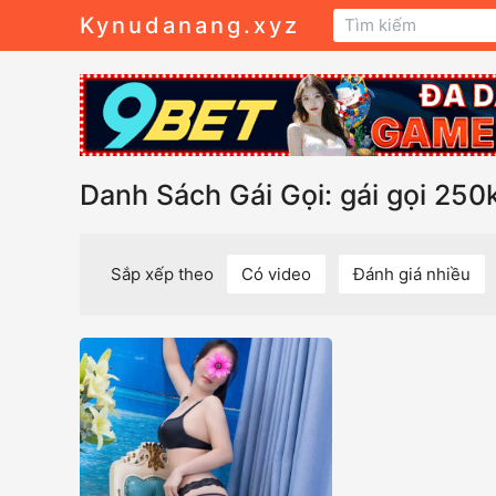
Kynudanang.xyz
Danh Sách Gái Gọi: gái gọi 250
Sắp xếp theo
Có video
Đánh giá nhiều