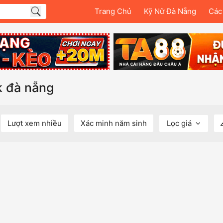
Trang Chủ
Kỹ Nữ Đà Nẵng
Các
k đà nẵng
Lượt xem nhiều
Xác minh năm sinh
Lọc giá