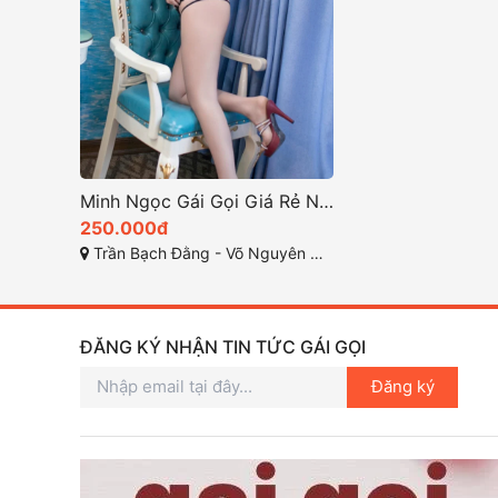
Minh Ngọc Gái Gọi Giá Rẻ Nguyễn Văn Thoại – Đà Nẵng
250.000đ
Trần Bạch Đằng - Võ Nguyên Giáp - Nguyễn Văn Thoại
ĐĂNG KÝ NHẬN TIN TỨC GÁI GỌI
Đăng ký