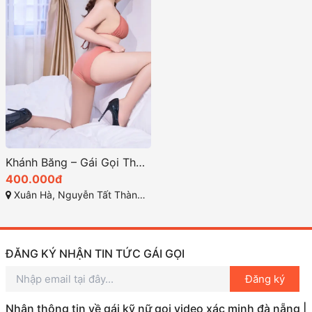
Khánh Băng – Gái Gọi Thành Phố Đà Nẵng Với Body Non Tơ Căng Mọng
400.000đ
Xuân Hà, Nguyễn Tất Thành, Thanh Khê, TP Đà Nẵng
ĐĂNG KÝ NHẬN TIN TỨC GÁI GỌI
Đăng ký
Nhận thông tin về gái kỹ nữ gọi video xác minh đà nẵng |